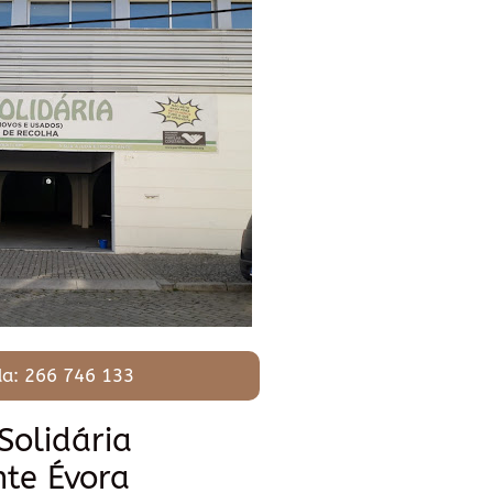
a: 266 746 133
Solidária
nte Évora