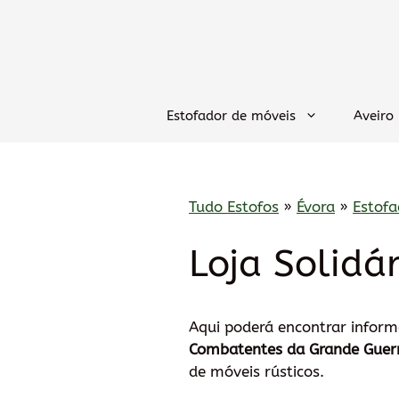
Saltar
para
o
conteúdo
Estofador de móveis
Aveiro
Tudo Estofos
»
Évora
»
Estofa
Loja Solidá
Aqui poderá encontrar infor
Combatentes da Grande Guerr
de móveis rústicos.