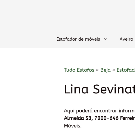
Saltar
para
o
conteúdo
Estofador de móveis
Aveiro
Tudo Estofos
»
Beja
»
Estofad
Lina Sevina
Aqui poderá encontrar infor
Almeida 53, 7900-646 Ferreir
Móveis.