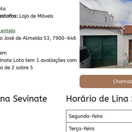
ota
estofos:
Loja de Móveis
lentejo
io José de Almeida 53, 7900-646
tem
inate Lota tem 1 avaliações com
a de 2 sobre 5
Chamad
ina Sevinate
Horário de Lina
Segunda-feira
Terça-feira