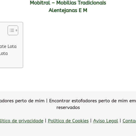
Mobitral – Mobilias Tradicionais
Alentejanas E M
ate Lota
Lota
dores perto de mim | Encontrar estofadores perto de mim em 
reservados
lítica de privacidade
|
Política de Cookies
|
Aviso Legal
|
Conta