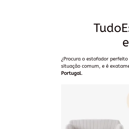
TudoE
e
¿Procura o estofador perfeit
situação comum, e é exatame
Portugal
.