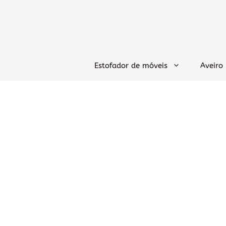
Saltar
para
o
conteúdo
Estofador de móveis
Aveiro