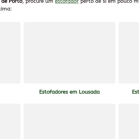
 de Porto
, procure um
estofador
perto de si em pouco m
xima:
a
Estofadores em Lousada
Es