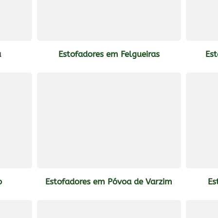
a
Estofadores em Felgueiras
Est
o
Estofadores em Póvoa de Varzim
Es