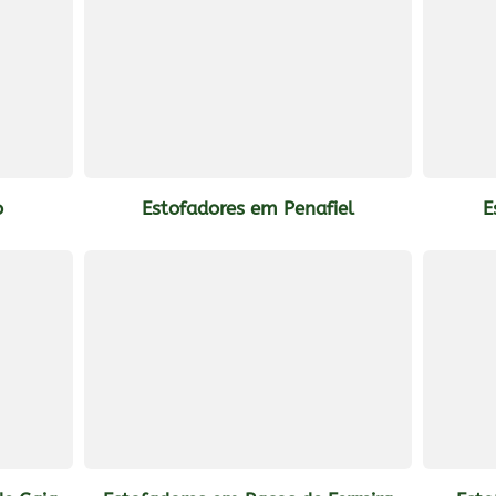
o
Estofadores em Penafiel
E