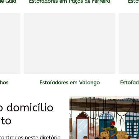
de Gaia
Estofadores em Paços de Ferreira
Esto
nhos
Estofadores em Valongo
Estofa
o domicílio
rto
ontrados neste diretório