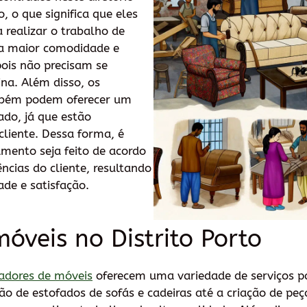
, o que significa que eles
a realizar o trabalho de
na maior comodidade e
pois não precisam se
ina. Além disso, os
mbém podem oferecer um
do, já que estão
liente. Dessa forma, é
amento seja feito de acordo
ncias do cliente, resultando
de e satisfação.
óveis no Distrito Porto
adores de móveis
oferecem uma variedade de serviços p
ão de estofados de sofás e cadeiras até a criação de peç