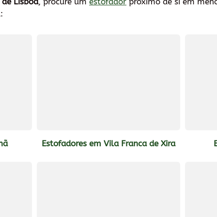
 de Lisboa
, procure um
estofador
próximo de si em menos
:
hã
Estofadores em Vila Franca de Xira