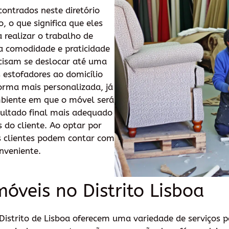
ontrados neste diretório
, o que significa que eles
a realizar o trabalho de
a comodidade e praticidade
ecisam se deslocar até uma
s estofadores ao domicílio
forma mais personalizada, já
biente em que o móvel será
esultado final mais adequado
s do cliente. Ao optar por
s clientes podem contar com
nveniente.
óveis no Distrito Lisboa
Distrito de Lisboa oferecem uma variedade de serviços p