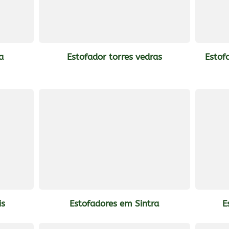
a
Estofador torres vedras
Estof
is
Estofadores em Sintra
E