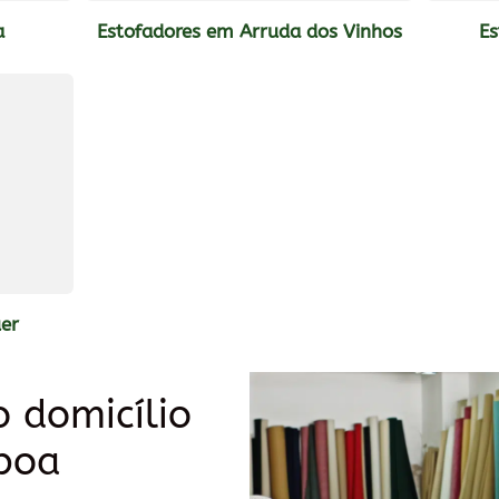
a
Estofadores em Arruda dos Vinhos
E
er
o domicílio
sboa