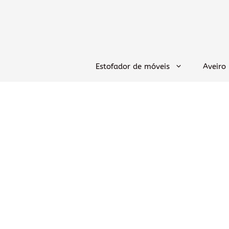
Saltar
para
o
conteúdo
Estofador de móveis
Aveiro