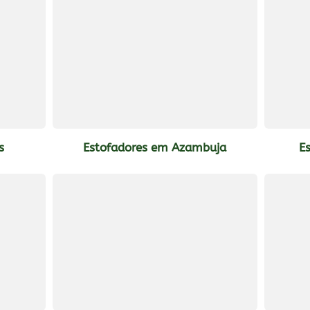
s
Estofadores em Azambuja
E