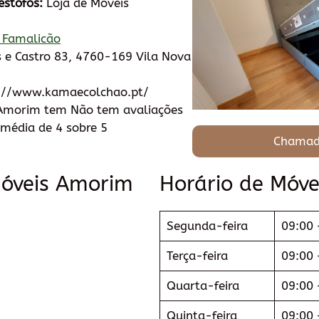
estofos:
Loja de Móveis
 Famalicão
 e Castro 83, 4760-169 Vila Nova
://www.kamaecolchao.pt/
Amorim tem Não tem avaliações
média de 4 sobre 5
Chamad
Móveis Amorim
Horário de Móv
Segunda-feira
09:00 
Terça-feira
09:00 
Quarta-feira
09:00 
Quinta-feira
09:00 