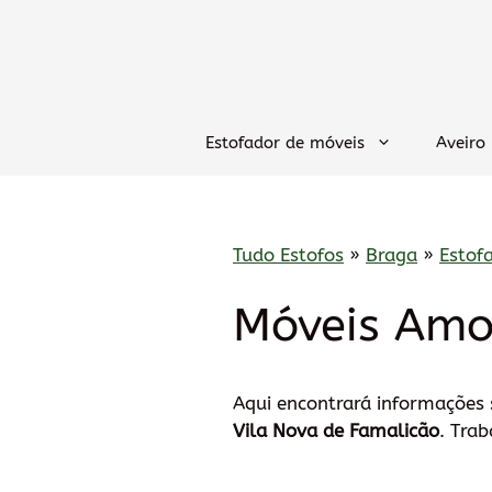
Saltar
para
o
conteúdo
Estofador de móveis
Aveiro
Tudo Estofos
»
Braga
»
Estof
Móveis Amo
Aqui encontrará informações
Vila Nova de Famalicão
. Tra