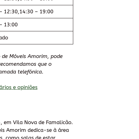
– 12:30,14:30 – 19:00
– 13:00
ado
o de Móveis Amorim, pode
e recomendamos que o
amada telefónica.
ários e opiniões
3, em Vila Nova de Famalicão.
eis Amorim dedica-se à área
s, como salas de estar,