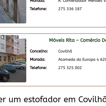
Morada:
R. Comendador Mendes Ve
Telefone:
275 336 187
Móveis Rita – Comércio D
Concelho:
Covilhã
Morada:
Alameda da Europa 4 620
Telefone:
275 325 002
r um estofador em Covilh