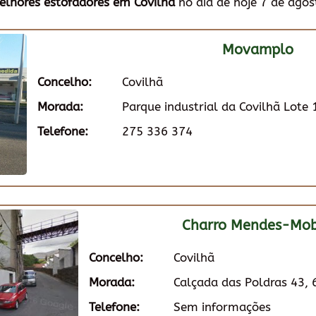
elhores estofadores em Covilhã
no dia de hoje 7 de agos
Movamplo
Concelho:
Covilhã
Morada:
Parque industrial da Covilhã Lote
Telefone:
275 336 374
Charro Mendes-Mobi
Concelho:
Covilhã
Morada:
Calçada das Poldras 43,
Telefone:
Sem informações