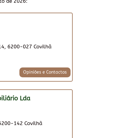
to de 2026:
 14, 6200-027 Covilhã
Opiniões e Contactos
liário Lda
 6200-142 Covilhã