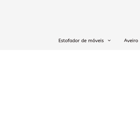
Saltar
para
o
conteúdo
Estofador de móveis
Aveiro