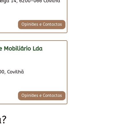
iga 14, 6200-066 Covilhã
Opiniões e Contactos
e Mobiliário Lda
0, Covilhã
Opiniões e Contactos
ã?