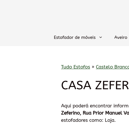
Saltar
para
o
conteúdo
Estofador de móveis
Aveiro
Tudo Estofos
»
Castelo Branc
CASA ZEFERI
Aqui poderá encontrar infor
Zeferino, Rua Prior Manuel V
estofadores como: Loja.