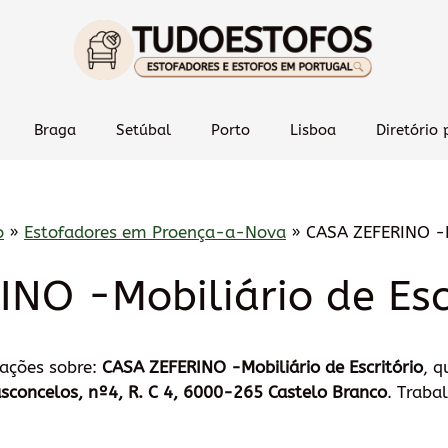
Braga
Setúbal
Porto
Lisboa
Diretório 
o
»
Estofadores em Proença-a-Nova
»
CASA ZEFERINO -Mo
NO -Mobiliário de Esc
mações sobre:
CASA ZEFERINO -Mobiliário de Escritório
, q
asconcelos, nº4, R. C 4, 6000-265 Castelo Branco
. Traba