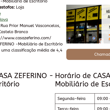
Mobiliário de Escritório
estofos:
Loja
o
Nova
 Rua Prior Manuel Vasconcelos,
Castelo Branco
://www.casazeferino.com/
ERINO -Mobiliário de Escritório
 uma classificação média de 4,4
Chamad
CASA ZEFERINO -
Horário de CAS
ritório
Mobiliário de Esc
Segunda-feira
09:00 
Terça-feira
09:00 