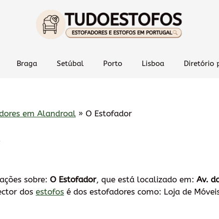
Braga
Setúbal
Porto
Lisboa
Diretório 
dores em Alandroal
»
O Estofador
r
mações sobre:
O Estofador
, que está localizado em:
Av. d
ector dos
estofos
é dos estofadores como: Loja de Móveis