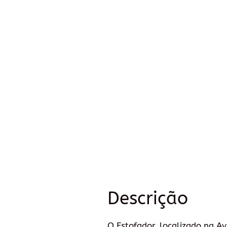
Descrição
O Estofador, localizado na A