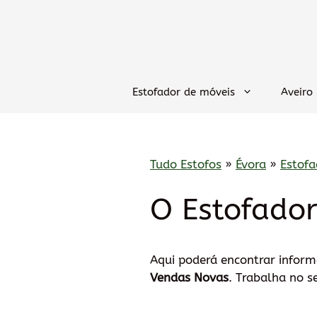
Saltar
para
o
conteúdo
Estofador de móveis
Aveiro
Tudo Estofos
»
Évora
»
Estofa
O Estofado
Aqui poderá encontrar infor
Vendas Novas
. Trabalha no s