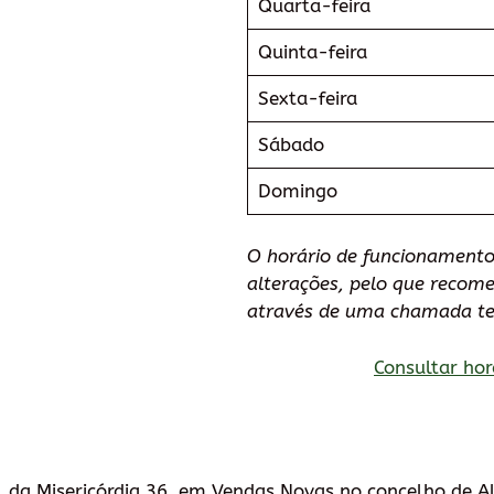
Quarta-feira
Quinta-feira
Sexta-feira
Sábado
Domingo
O horário de funcionamento 
alterações, pelo que recom
através de uma chamada tel
Consultar hor
v. da Misericórdia 36, em Vendas Novas no concelho de A