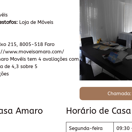
éis
estofos:
Loja de Móveis
ixo 215, 8005-518 Faro
://www.moveisamaro.com/
aro Movéis tem 4 avaliações com
a de 4,3 sobre 5
ções
Chamada:
Casa Amaro
Horário de Cas
Segunda-feira
09:30 