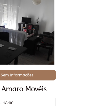
 Sem informações
a Amaro Movéis
– 18:00