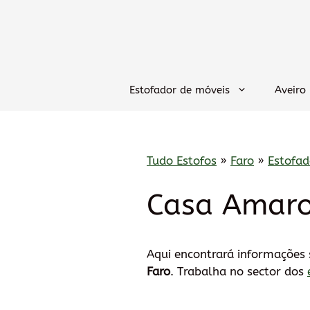
Saltar
para
o
conteúdo
Estofador de móveis
Aveiro
Tudo Estofos
»
Faro
»
Estofa
Casa Amaro
Aqui encontrará informações
Faro
. Trabalha no sector dos