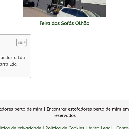
Feira dos Sofás Olhão
Bandarra Lda
arra Lda
dores perto de mim | Encontrar estofadores perto de mim em 
reservados
lítica de privacidade
|
Política de Cookies
|
Aviso Legal
|
Conta