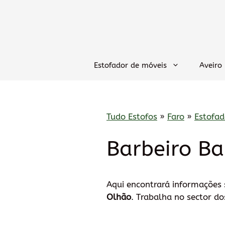
Saltar
para
o
conteúdo
Estofador de móveis
Aveiro
Tudo Estofos
»
Faro
»
Estofa
Barbeiro B
Aqui encontrará informações
Olhão
. Trabalha no sector d