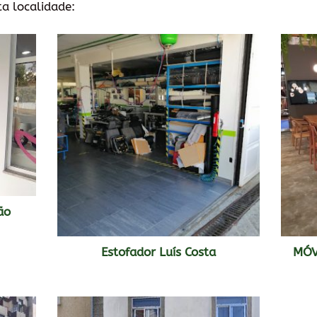
ta localidade:
ão
Estofador Luís Costa
MÓVE