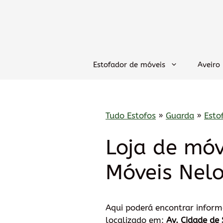
Saltar
para
o
conteúdo
Estofador de móveis
Aveiro
Tudo Estofos
»
Guarda
»
Esto
Loja de móv
Móveis Nel
Aqui poderá encontrar infor
localizado em:
Av. Cidade d