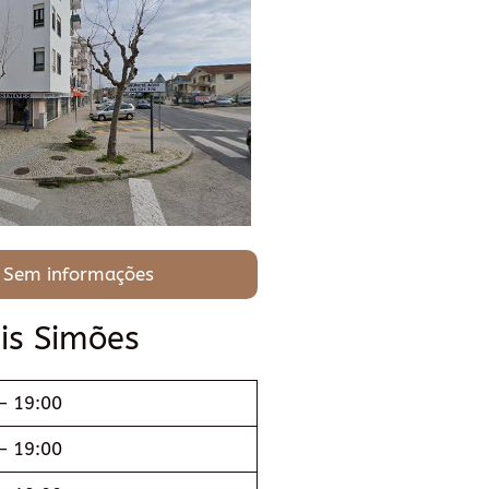
 Sem informações
is Simões
– 19:00
– 19:00