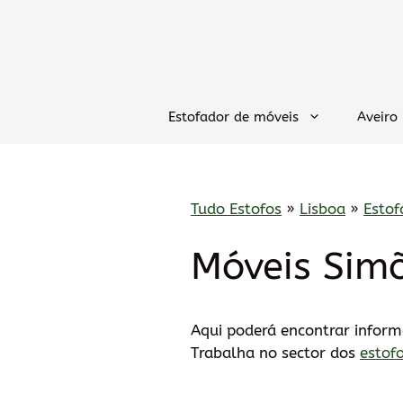
Saltar
para
o
conteúdo
Estofador de móveis
Aveiro
Tudo Estofos
»
Lisboa
»
Estof
Móveis Sim
Aqui poderá encontrar infor
Trabalha no sector dos
estof