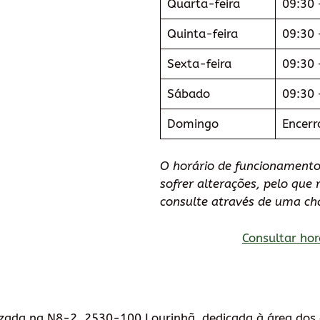
Quarta-feira
09:30 
Quinta-feira
09:30 
Sexta-feira
09:30 
Sábado
09:30 
Domingo
Encerr
O horário de funcionamento
sofrer alterações, pelo qu
consulte através de uma ch
Consultar hor
zada na N8-2, 2530-100 Lourinhã, dedicada à área dos