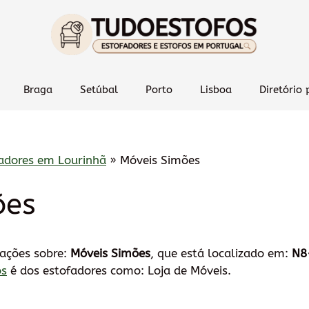
Braga
Setúbal
Porto
Lisboa
Diretório 
adores em Lourinhã
»
Móveis Simões
ões
mações sobre:
Móveis Simões
, que está localizado em:
N8
os
é dos estofadores como: Loja de Móveis.