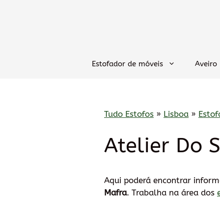
Saltar
para
o
conteúdo
Estofador de móveis
Aveiro
Tudo Estofos
»
Lisboa
»
Estof
Atelier Do 
Aqui poderá encontrar infor
Mafra
. Trabalha na área dos