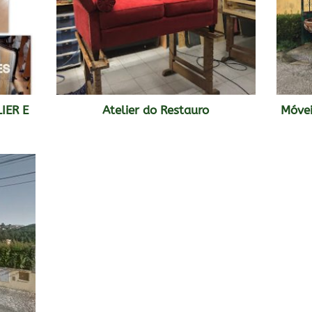
IER E
Atelier do Restauro
Móvei