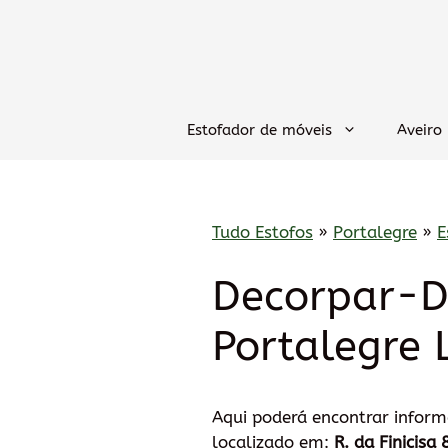
Saltar
para
o
conteúdo
Estofador de móveis
Aveiro
Tudo Estofos
»
Portalegre
»
E
Decorpar-De
Portalegre 
Aqui poderá encontrar infor
localizado em:
R. da Finicisa