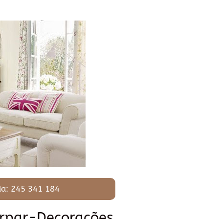
a: 245 341 184
orpar-Decorações