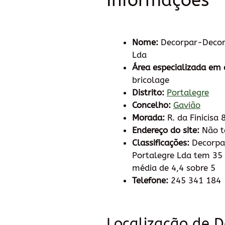
Informações
Nome:
Decorpar-Decora
Lda
Área especializada em 
bricolage
Distrito:
Portalegre
Concelho:
Gavião
Morada:
R. da Finicisa 
Endereço do site:
Não 
Classificações:
Decorpar
Portalegre Lda tem 35 
média de 4,4 sobre 5
Telefone:
245 341 184
Localização de 