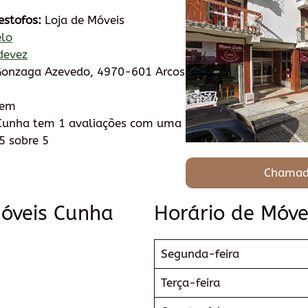
estofos:
Loja de Móveis
elo
devez
 Gonzaga Azevedo, 4970-601 Arcos
tem
Cunha tem 1 avaliações com uma
5 sobre 5
Chamad
Móveis Cunha
Horário de Móve
Segunda-feira
Terça-feira