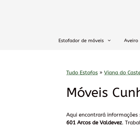
Saltar
para
o
conteúdo
Estofador de móveis
Aveiro
Tudo Estofos
»
Viana do Cast
Móveis Cun
Aqui encontrará informações
601 Arcos de Valdevez
. Trab