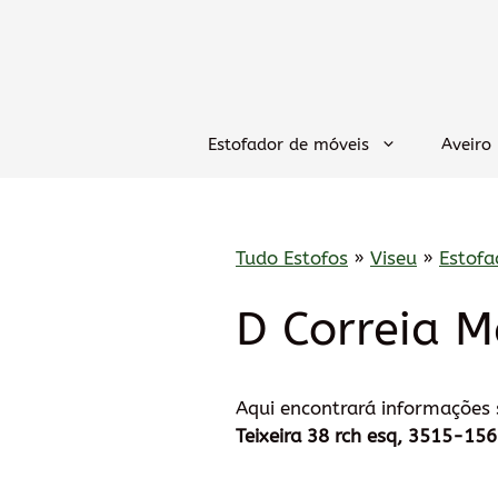
Saltar
para
o
conteúdo
Estofador de móveis
Aveiro
Tudo Estofos
»
Viseu
»
Estof
D Correia 
Aqui encontrará informações
Teixeira 38 rch esq, 3515-15