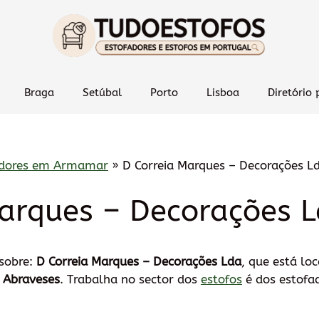
Braga
Setúbal
Porto
Lisboa
Diretório 
adores em Armamar
»
D Correia Marques – Decorações L
Marques – Decorações 
 sobre:
D Correia Marques – Decorações Lda
, que está lo
6 Abraveses
. Trabalha no sector dos
estofos
é dos estofad