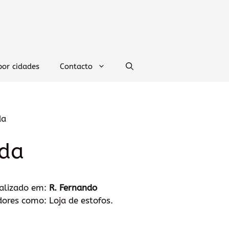
por cidades
Contacto
da
Lda
calizado em:
R. Fernando
ores como: Loja de estofos.