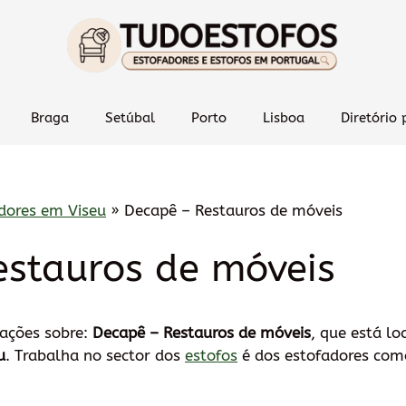
Braga
Setúbal
Porto
Lisboa
Diretório 
dores em Viseu
»
Decapê – Restauros de móveis
estauros de móveis
mações sobre:
Decapê – Restauros de móveis
, que está l
u
. Trabalha no sector dos
estofos
é dos estofadores como