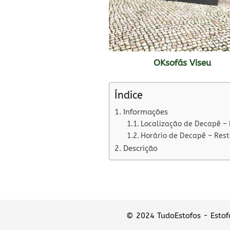
OKsofás Viseu
Índice
Informações
Localização de Decapê –
Horário de Decapê – Res
Descrição
© 2024 TudoEstofos - Estofa