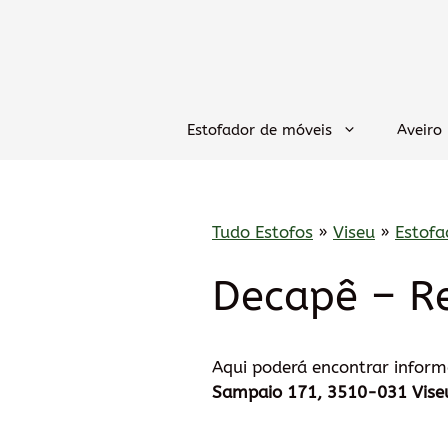
Saltar
para
o
conteúdo
Estofador de móveis
Aveiro
Tudo Estofos
»
Viseu
»
Estofa
Decapê – R
Aqui poderá encontrar infor
Sampaio 171, 3510-031 Vise