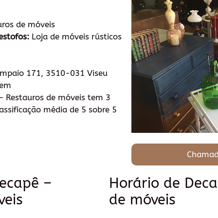
ros de móveis
estofos:
Loja de móveis rústicos
ampaio 171, 3510-031 Viseu
tem
 Restauros de móveis tem 3
ssificação média de 5 sobre 5
Chamad
Decapê –
Horário de Deca
veis
de móveis