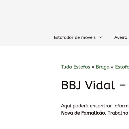
Saltar
para
o
conteúdo
Estofador de móveis
Aveiro
Tudo Estofos
»
Braga
»
Estof
BBJ Vidal –
Aqui poderá encontrar infor
Nova de Famalicão
. Trabalha