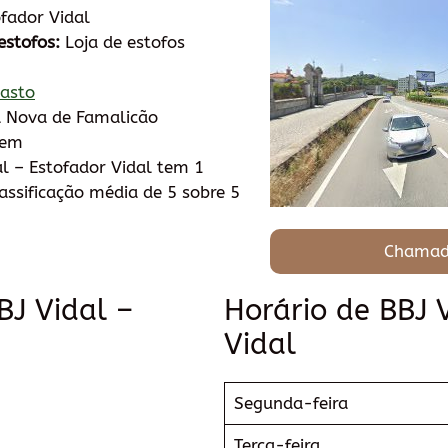
fador Vidal
estofos:
Loja de estofos
Basto
 Nova de Famalicão
tem
l – Estofador Vidal tem 1
ssificação média de 5 sobre 5
Chamad
BJ Vidal –
Horário de BBJ 
Vidal
Segunda-feira
Terça-feira