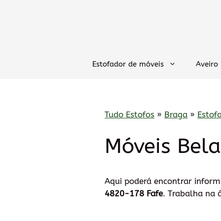
Saltar
para
o
conteúdo
Estofador de móveis
Aveiro
Tudo Estofos
»
Braga
»
Estof
Móveis Bela
Aqui poderá encontrar infor
4820-178 Fafe
. Trabalha na 