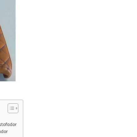
stofador
ador