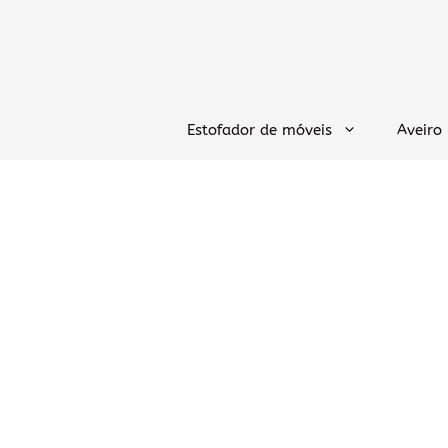
Saltar
para
o
conteúdo
Estofador de móveis
Aveiro