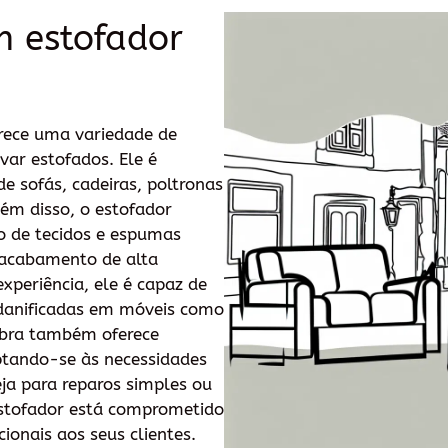
m estofador
rece uma variedade de
var estofados. Ele é
e sofás, cadeiras, poltronas
lém disso, o estofador
o de tecidos e espumas
 acabamento de alta
xperiência, ele é capaz de
 danificadas em móveis como
mbra também oferece
ptando-se às necessidades
eja para reparos simples ou
estofador está comprometido
ionais aos seus clientes.