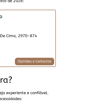
osto de 2026:
o
l De Cima, 2970-874
Opiniões e Contactos
ra?
a experiente e confiável.
ecessidades: