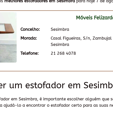
dos
melhores estofadores em Sesimbra
para hoje 7 de ag
Móveis Felizard
Concelho:
Sesimbra
Morada:
Casal Figueiras, S/n, Zambuja
Sesimbra
Telefone:
21 268 4078
er um estofador em Sesimb
fador em Sesimbra, é importante escolher alguém que sej
a ajudá-lo a encontrar o estofador certo para as suas n