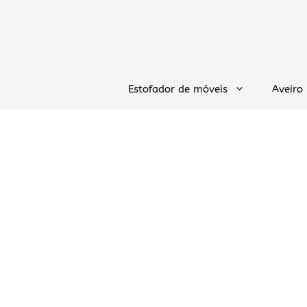
Saltar
para
o
conteúdo
Estofador de móveis
Aveiro