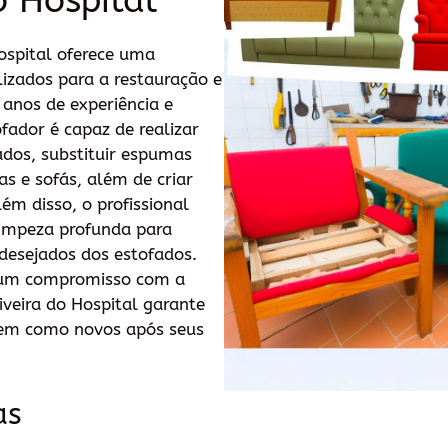
o Hospital
ospital oferece uma
lizados para a restauração e
anos de experiência e
ofador é capaz de realizar
ados, substituir espumas
as e sofás, além de criar
ém disso, o profissional
limpeza profunda para
desejados dos estofados.
 um compromisso com a
iveira do Hospital garante
uem como novos após seus
as