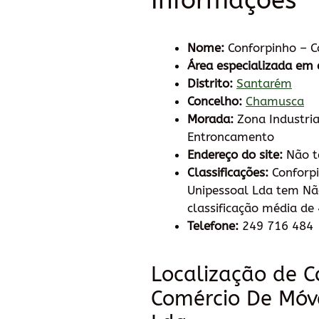
Informações
Nome:
Conforpinho – C
Área especializada em 
Distrito:
Santarém
Concelho:
Chamusca
Morada:
Zona Industrial
Entroncamento
Endereço do site:
Não 
Classificações:
Conforpi
Unipessoal Lda tem N
classificação média de 
Telefone:
249 716 484
Localização de C
Comércio De Móv