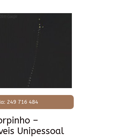
a: 249 716 484
orpinho –
eis Unipessoal