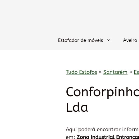
Saltar
para
o
conteúdo
Estofador de móveis
Aveiro
Tudo Estofos
»
Santarém
»
E
Conforpinho
Lda
Aqui poderá encontrar infor
em:
Zona Industrial Entronca