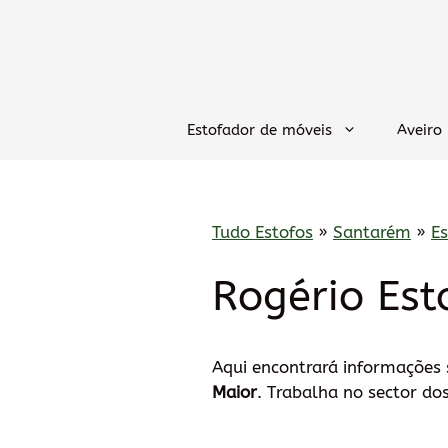
Saltar
para
o
conteúdo
Estofador de móveis
Aveiro
Tudo Estofos
»
Santarém
»
E
Rogério Est
Aqui encontrará informações
Maior
. Trabalha no sector do