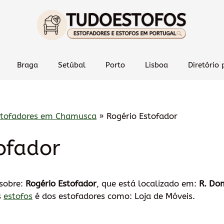
Braga
Setúbal
Porto
Lisboa
Diretório 
stofadores em Chamusca
»
Rogério Estofador
ofador
 sobre:
Rogério Estofador
, que está localizado em:
R. Do
s
estofos
é dos estofadores como: Loja de Móveis.