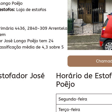
Longo Poêjo
estofos:
Loja de estofos
rimária 4436, 2840-309 Arrentela
tem
r José Longo Poêjo tem 24
ssificação média de 4,3 sobre 5
Chamad
stofador José
Horário de Esto
Poêjo
Segunda-feira
Terça-feira