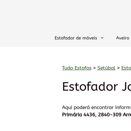
Saltar
para
o
conteúdo
Estofador de móveis
Aveiro
Tudo Estofos
»
Setúbal
»
Est
Estofador J
Aqui poderá encontrar infor
Primária 4436, 2840-309 Arr