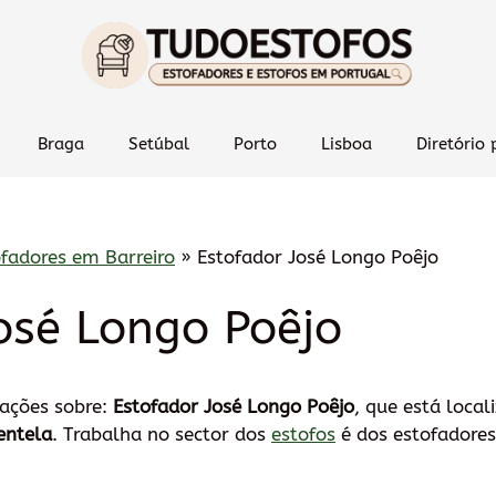
Braga
Setúbal
Porto
Lisboa
Diretório 
ofadores em Barreiro
»
Estofador José Longo Poêjo
osé Longo Poêjo
mações sobre:
Estofador José Longo Poêjo
, que está loca
entela
. Trabalha no sector dos
estofos
é dos estofadores