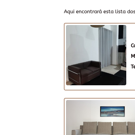
Aqui encontrará esta lista do
C
M
T