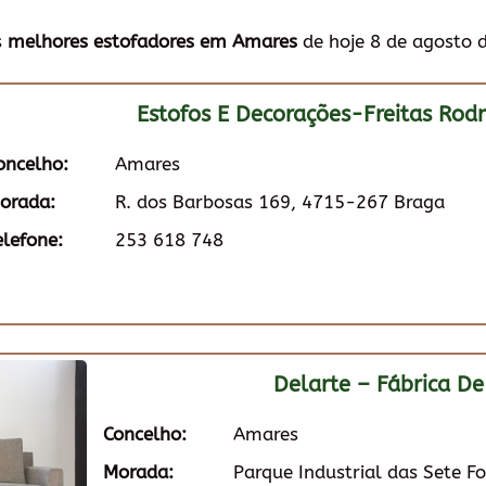
s
melhores estofadores em Amares
de hoje 8 de agosto 
Estofos E Decorações-Freitas Rod
oncelho:
Amares
orada:
R. dos Barbosas 169, 4715-267 Braga
elefone:
253 618 748
Delarte – Fábrica De
Concelho:
Amares
Morada:
Parque Industrial das Sete F