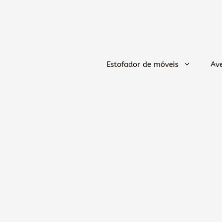
Saltar
para
o
conteúdo
Estofador de móveis
Ave