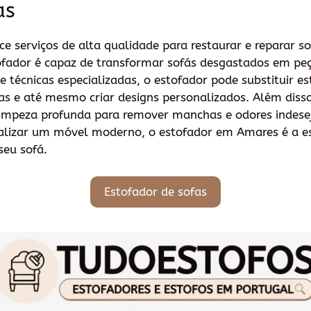
as
e serviços de alta qualidade para restaurar e reparar s
tofador é capaz de transformar sofás desgastados em peç
 e técnicas especializadas, o estofador pode substituir e
as e até mesmo criar designs personalizados. Além diss
impeza profunda para remover manchas e odores indesej
ualizar um móvel moderno, o estofador em Amares é a es
seu sofá.
Estofador de sofas