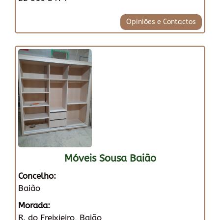
Opiniões e Contactos
Móveis Sousa Baião
Concelho:
Baião
Morada:
R. do Freixieiro, Baião