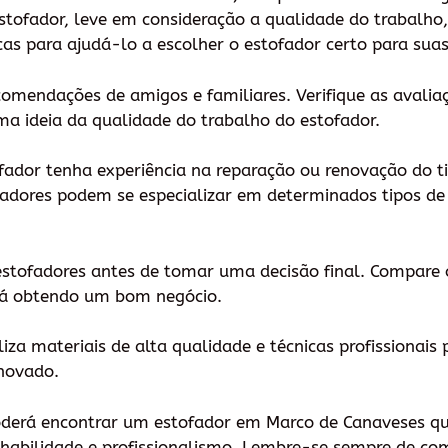
estofador, leve em consideração a qualidade do trabalho
cas para ajudá-lo a escolher o estofador certo para suas
ecomendações de amigos e familiares. Verifique as avali
uma ideia da qualidade do trabalho do estofador.
ofador tenha experiência na reparação ou renovação do ti
fadores podem se especializar em determinados tipos de
estofadores antes de tomar uma decisão final. Compare o
stá obtendo um bom negócio.
iliza materiais de alta qualidade e técnicas profissionais
enovado.
poderá encontrar um estofador em Marco de Canaveses q
 habilidade e profissionalismo. Lembre-se sempre de co