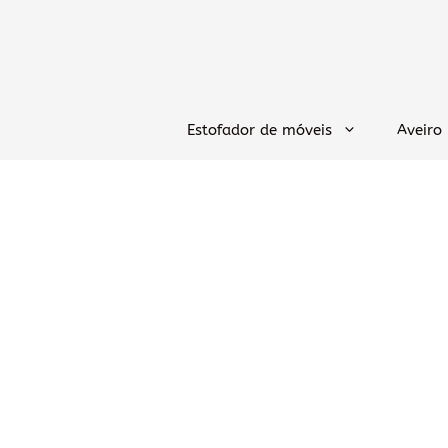
Saltar
para
o
conteúdo
Estofador de móveis
Aveiro