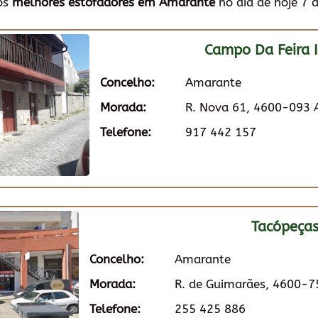
dos
melhores estofadores em Amarante
no dia de hoje 7 
Campo Da Feira I
Concelho:
Amarante
Morada:
R. Nova 61, 4600-093
Telefone:
917 442 157
Tacópeça
Concelho:
Amarante
Morada:
R. de Guimarães, 4600-
Telefone:
255 425 886