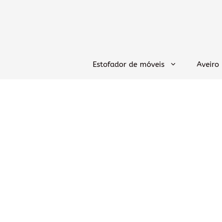
Saltar
para
o
conteúdo
Estofador de móveis
Aveiro