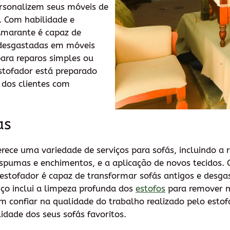
ersonalizem seus móveis de
. Com habilidade e
Amarante é capaz de
 desgastadas em móveis
para reparos simples ou
stofador está preparado
 dos clientes com
as
ece uma variedade de serviços para sofás, incluindo a 
 espumas e enchimentos, e a aplicação de novos tecidos.
o estofador é capaz de transformar sofás antigos e desg
iço inclui a limpeza profunda dos
estofos
para remover m
em confiar na qualidade do trabalho realizado pelo est
lidade dos seus sofás favoritos.