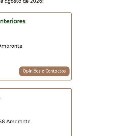
de agosto de 2026:
nteriores
 Amarante
Opiniões e Contactos
s
758 Amarante