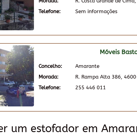
Morada:
R. Costa Grande de Cima
Telefone:
Sem informações
Móveis Basto
Concelho:
Amarante
Morada:
R. Rampa Alta 386, 460
Telefone:
255 446 011
er um estofador em Amara