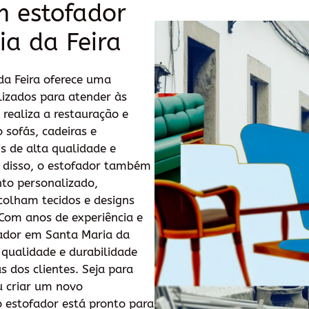
m estofador
a da Feira
da Feira oferece uma
lizados para atender às
 realiza a restauração e
 sofás, cadeiras e
is de alta qualidade e
m disso, o estofador também
nto personalizado,
colham tecidos e designs
 Com anos de experiência e
fador em Santa Maria da
 qualidade e durabilidade
s dos clientes. Seja para
u criar um novo
 estofador está pronto para