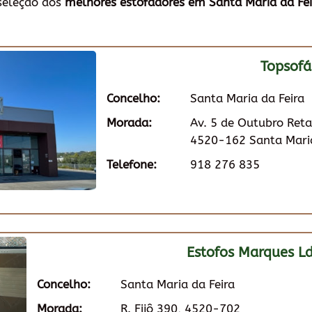
seleção dos
melhores estofadores em Santa Maria da Fei
Topsofá
Concelho:
Santa Maria da Feira
Morada:
Av. 5 de Outubro Reta
4520-162 Santa Maria
Telefone:
918 276 835
Estofos Marques L
Concelho:
Santa Maria da Feira
Morada:
R. Fijô 390, 4520-702