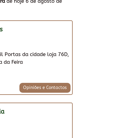
ra
de hoje 6 de agosto de
s
il Portas da cidade loja 76D,
 da Feira
Opiniões e Contactos
da