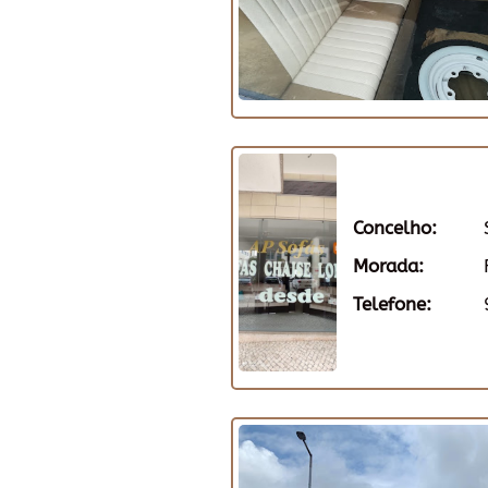
Concelho:
Morada:
Telefone: