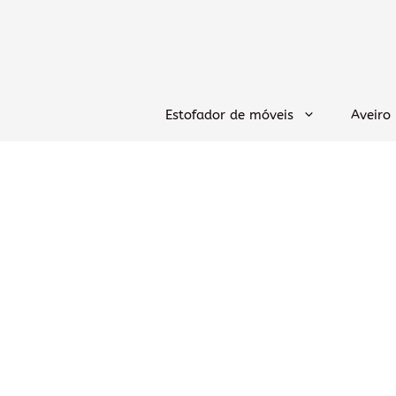
Saltar
para
o
conteúdo
Estofador de móveis
Aveiro